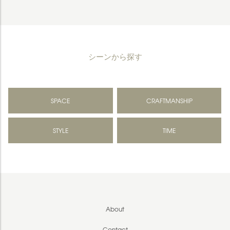
シーンから探す
SPACE
CRAFTMANSHIP
STYLE
TIME
About
Contact