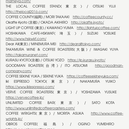
mameya.com/
THE LOCAL COFFEE STAND(東京) / OTSUKI YUJI
http://thelocal2016.com/
COFFEE COUNTY(福岡) / MORI TAKAAKI
http://coffeecounty.cc/
Okaffe Kyoto (京都) / OKADA AKIHIRO
http://okaffe.kyoto/
LIGHT UP COFFEE (東京) / KAWANO YUMA
http://lightupcoffee.com/
HOSHIKAWA CAFE-HSKWKF(埼玉) / SUZUKI YOSUKE
http://www.hskwkf.com/
Dear All(東京) / MINEMURA MEI
http://dearalltokyo.com/
TAKAMURA WINE & COFFEE ROASTERS(大阪) / IWASAKI YUYA
http://takamuranet.com/
KURASU KYOTO(京都) / OTSUKI YOZO
https://jp.kurasu.kyoto/
GOODMAN ROASTER(台湾) / ITO ATSUOMI
http://goodman-
company.com/
COFFEE SEKINE YUKA / SEKINE YUKA
https://coffeesekineyuka.com/
iki ESPRESSO TOKYO(東京) / NAKAMURA YUIKO
https://www.ikiespresso.com/
VERVE COFFEE ROASTERS(東京) / YOSHIZAWA YUSUKE
https://vervecoffee.jp/
UNLIMITED COFFEE BAR(東京) / SATO KOTA
http://www.unlimitedcoffeeroasters.com/
COFFEE WRIGHTS(東京) / MORITA ASUKA
http://www.coffee-
wrights.jp/
OBROS COFFEE(福島) / OGINO YUMEHIRO