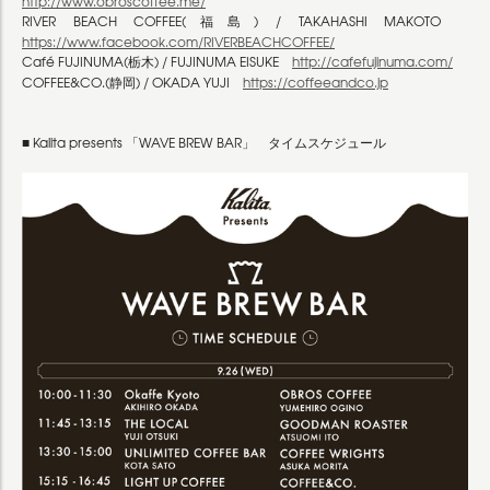
http://www.obroscoffee.me/
RIVER BEACH COFFEE(福島) / TAKAHASHI MAKOTO
https://www.facebook.com/RIVERBEACHCOFFEE/
Café FUJINUMA(栃木) / FUJINUMA EISUKE
http://cafefujinuma.com/
COFFEE&CO.(静岡) / OKADA YUJI
https://coffeeandco.jp
■ Kalita presents 「WAVE BREW BAR」 タイムスケジュール