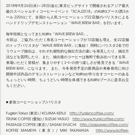
2018年9月26日(水)～28日(金)に東京ビッグサイトで開催されるアジア最大
級のスペシャルティコーヒーイベント『SCAJ2018』のKalitaブース(西3ホ
ール 2206)にて、全国から人気コーヒーショップ22店舗のバリスタによる
ハンドドリップデモンストレーション「WAVE BREW BAR」を行います。
毎年恒例となってきたKalita「WAVE BREW BAR」。
今回は、ご協力いただく有名コーヒーショップが10店舗も増え、全22店舗
のトップバリスタが「WAVE BREW BAR」に集結！ 同時にバリスタ2名で行
うウェーブ抽出は、それぞれ個性的な抽出方法の違いを発見したり、抽出方
法などを質問したり、また、抽出後のコーヒーは無料で飲み比べできる等、
来場いただく皆様が、集まりやすくｺｰﾋｰの持つ楽しさが発見できる「WAVE
BREW BAR」になります。 また、今冬発売予定の新商品や来春発売に向け
開発中試作品のデモンストレーションなどKalitaが作り出すコーヒーのある
ちょっといい時間、ちょうどいい時間を体感できるKalitaブースに是非お立
ちください。
■ 参加コーヒーショップ/バリスタ
Fuglen Tokyo (東京) / KOJIMA KENJI
http://fuglencoffee.com/
TRUNK COFFEE (愛知) / SUZUKI YASUO
http://www.trunkcoffee.com/
PASSAGE COFFEE (東京) / SASAKI SYUICHI
http://passagecoffee.com/
KOFFEE MAMEYA (東京) / MIKI TAKAMASA
http://www.koffee-